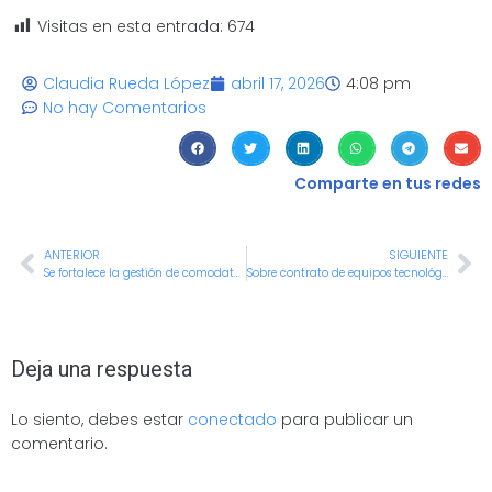
Visitas en esta entrada:
674
Claudia Rueda López
abril 17, 2026
4:08 pm
No hay Comentarios
Comparte en tus redes
ANTERIOR
SIGUIENTE
Se fortalece la gestión de comodatos para optimizar el uso de los bienes del Distrito
Sobre contrato de equipos tecnológicos: “¡No se han girado recursos ni hay detrimento patrimonial!”, Alcaldía de Cali
Deja una respuesta
Lo siento, debes estar
conectado
para publicar un
comentario.