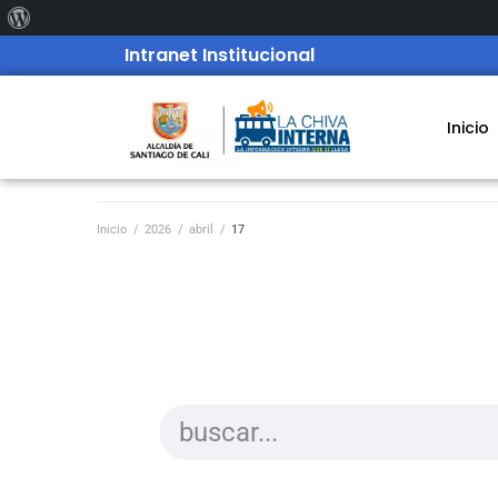
Intranet Institucional
Inicio
Inicio
/
2026
/
abril
/
17