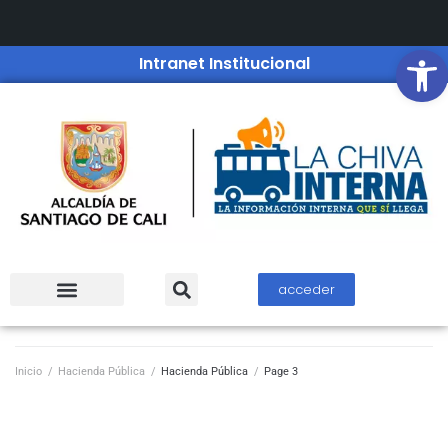
Open
Intranet Institucional
acceder
Inicio
/
Hacienda Pública
/
Hacienda Pública
/
Page 3