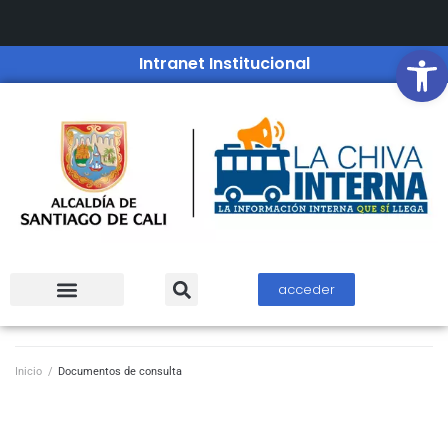
Open
Intranet Institucional
acceder
Inicio
/
Documentos de consulta