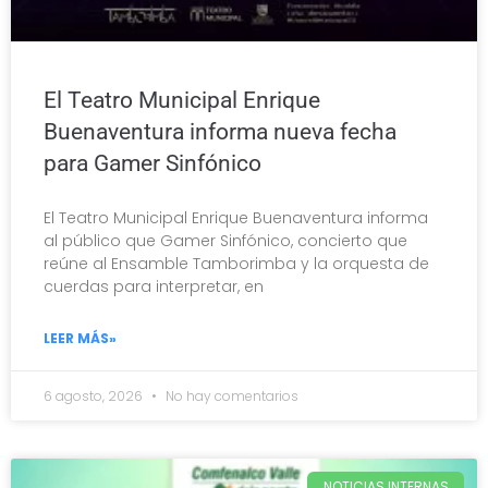
El Teatro Municipal Enrique
Buenaventura informa nueva fecha
para Gamer Sinfónico
El Teatro Municipal Enrique Buenaventura informa
al público que Gamer Sinfónico, concierto que
reúne al Ensamble Tamborimba y la orquesta de
cuerdas para interpretar, en
LEER MÁS»
6 agosto, 2026
No hay comentarios
NOTICIAS INTERNAS