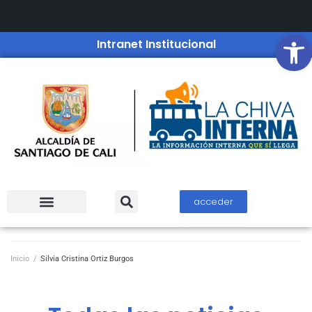
Open
Intranet Institucional
acceder
Inicio
/
Silvia Cristina Ortiz Burgos