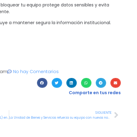
bloquear tu equipo protege datos sensibles y evita
ente.
buye a mantener segura la información institucional.
7 am
No hay Comentarios
Comparte en tus redes
SIGUIENTE
Lineamientos para la Evaluación del Desempeño Laboral (EDL) en período de prueba
La Unidad de Bienes y Servicios refuerza su equipo con nuevos nombramientos