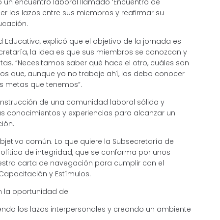
ó un encuentro laboral llamado ‘Encuentro de
cer los lazos entre sus miembros y reafirmar su
ucación.
Educativa, explicó que el objetivo de la jornada es
ecretaría, la idea es que sus miembros se conozcan y
etas. “Necesitamos saber qué hace el otro, cuáles son
os que, aunque yo no trabaje ahí, los debo conocer
as metas que tenemos”.
onstrucción de una comunidad laboral sólida y
s conocimientos y experiencias para alcanzar un
ión.
bjetivo común. Lo que quiere la Subsecretaría de
olítica de integridad, que se conforma por unos
estra carta de navegación para cumplir con el
 Capacitación y Estímulos.
n la oportunidad de:
ciendo los lazos interpersonales y creando un ambiente