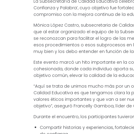
La Subsecretaría de Calidad Educativa celebr
Confianza y Palabra’, cuyo objetivo fue fortale
compromiso con la mejora continua de la ed
Mónica López Castro, subsecretaria de Calidad 
que al estar organizado el equipo de la Subs
se reconozcan para facilitar el logro de las m
esos procedimientos o esos subprocesos en l
muy bien y los debo entender en función de l
Este evento marcó un hito importante en la c
cohesionada, donde cada individuo aporta su
objetivo común, elevar la calidad de la educac
“Aquí se trata de unirnos mucho más por un o
Calidad Educativa es que tengamos clara la p
valores éticos importantes y que van a ser nu
objetivo”, aseguró Francelly Gamboa, líder de
Durante el encuentro, los participantes tuviero
Compartir historias y experiencias, fortale
de confianza.