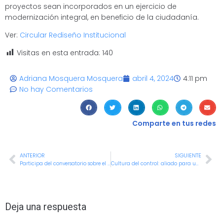
proyectos sean incorporados en un ejercicio de
modernización integral, en beneficio de la ciudadanía.
Ver:
Circular Rediseño Institucional
Visitas en esta entrada:
140
Adriana Mosquera Mosquera
abril 4, 2024
4:11 pm
No hay Comentarios
Comparte en tus redes
ANTERIOR
SIGUIENTE
Participa del conversatorio sobre el ‘Derecho de las mujeres a una vida libre de violencia’
Cultura del control: aliado para una buena gestión de servidores públicos y contratistas en la Alcaldía de Cali
Deja una respuesta