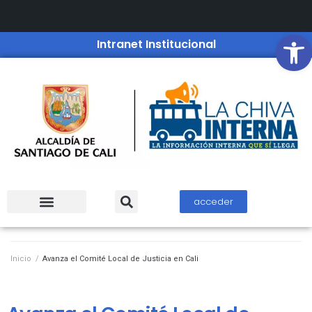
Open
Intranet Institucional
acceder
Inicio
/
Avanza el Comité Local de Justicia en Cali