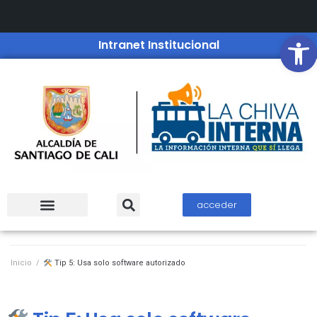
Open
Intranet Institucional
acceder
Inicio
/
Tip 5: Usa solo software autorizado