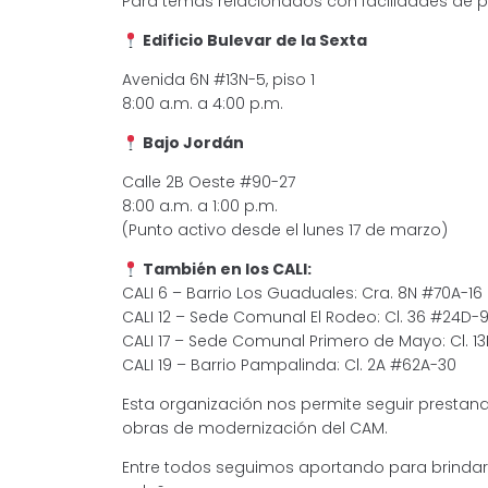
Para temas relacionados con facilidades de p
Edificio Bulevar de la Sexta
Avenida 6N #13N-5, piso 1
8:00 a.m. a 4:00 p.m.
Bajo Jordán
Calle 2B Oeste #90-27
8:00 a.m. a 1:00 p.m.
(Punto activo desde el lunes 17 de marzo)
También en los CALI:
CALI 6 – Barrio Los Guaduales: Cra. 8N #70A-16
CALI 12 – Sede Comunal El Rodeo: Cl. 36 #24D-
CALI 17 – Sede Comunal Primero de Mayo: Cl. 1
CALI 19 – Barrio Pampalinda: Cl. 2A #62A-30
Esta organización nos permite seguir prestan
obras de modernización del CAM.
Entre todos seguimos aportando para brindar 