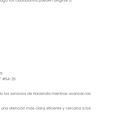
ago, los ciudadanos pueden dirigirse a:
95
3F #54-25
do los servicios de Hacienda mientras avanzan las
una atención más clara, eficiente y cercana a los