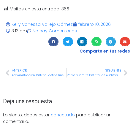
Visitas en esta entrada:
365
Kelly Vanessa Vallejo Gómez
febrero 10, 2026
3:13 pm
No hay Comentarios
Comparte en tus redes
ANTERIOR
SIGUIENTE
Administración Distrital define lineamientos para la gestión de pasantías académicas
Primer Comité Distrital de Auditoría de Santiago de Cali, impulsa la cultura de control y el fortalecimiento institucional
Deja una respuesta
Lo siento, debes estar
conectado
para publicar un
comentario.