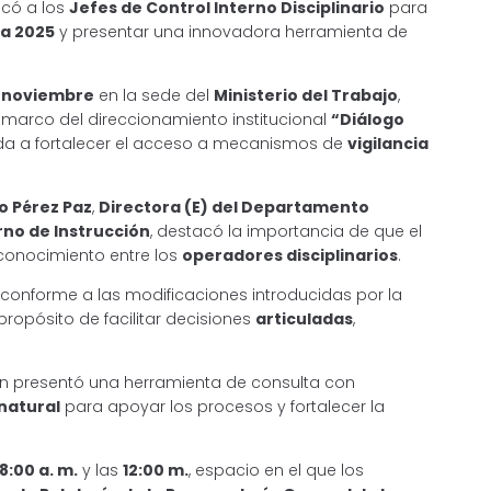
có a los
Jefes de Control Interno Disciplinario
para
ia 2025
y presentar una innovadora herramienta de
e noviembre
en la sede del
Ministerio del Trabajo
,
 marco del direccionamiento institucional
“Diálogo
ntada a fortalecer el acceso a mecanismos de
vigilancia
o Pérez Paz
,
Directora (E) del Departamento
rno de Instrucción
, destacó la importancia de que el
conocimiento entre los
operadores disciplinarios
.
conforme a las modificaciones introducidas por la
 propósito de facilitar decisiones
articuladas
,
ón presentó una herramienta de consulta con
natural
para apoyar los procesos y fortalecer la
8:00 a. m.
y las
12:00 m.
, espacio en el que los