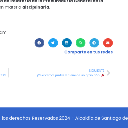
a de Relatoría de la Procuraduría General de la
 en materia
disciplinaria
.
 am
Comparte en tus redes
SIGUIENTE
MIPG se fortalece a través de la Auditoría de Seguimiento de ICONTEC
¡Celebremos juntos el cierre de un gran año!
 los derechos Reservados 2024 - Alcaldía de Santiago de 