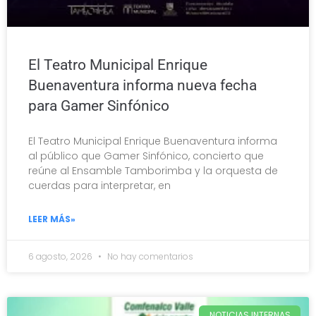
El Teatro Municipal Enrique
Buenaventura informa nueva fecha
para Gamer Sinfónico
El Teatro Municipal Enrique Buenaventura informa
al público que Gamer Sinfónico, concierto que
reúne al Ensamble Tamborimba y la orquesta de
cuerdas para interpretar, en
LEER MÁS»
6 agosto, 2026
No hay comentarios
NOTICIAS INTERNAS