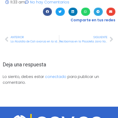
11:33 am
No hay Comentarios
Comparte en tus redes
ANTERIOR
SIGUIENTE
La Alcaldía de Cali avanza en la identificación de archivos de Derechos Humanos y Derecho Internacional Humanitario
Recibamos en la Plazoleta Jairo Varela a los deportistas ‘Cali élite’ que nos representaron en los ‘Juegos Departamentales 2025’
Deja una respuesta
Lo siento, debes estar
conectado
para publicar un
comentario.