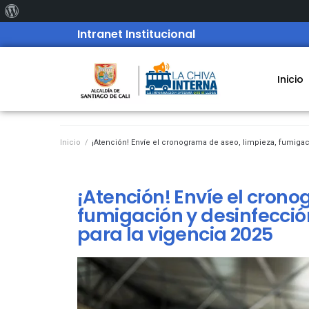
Intranet Institucional
Inicio
Inicio
/
¡Atención! Envíe el cronograma de aseo, limpieza, fumigac
¡Atención! Envíe el crono
fumigación y desinfecció
para la vigencia 2025