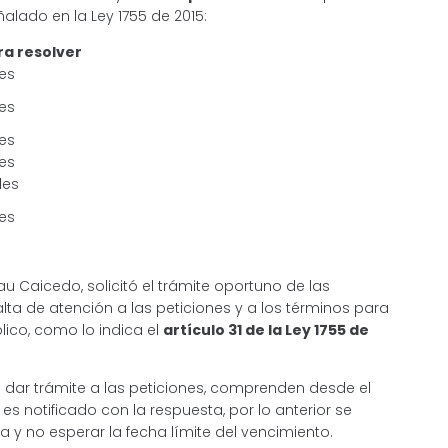
alado en la Ley 1755 de 2015:
a resolver
les
les
les
les
les
les
u Caicedo, solicitó el trámite oportuno de las
ta de atención a las peticiones y a los términos para
blico, como lo indica el
artículo 31 de la Ley 1755 de
 dar trámite a las peticiones, comprenden desde el
es notificado con la respuesta, por lo anterior se
y no esperar la fecha límite del vencimiento.