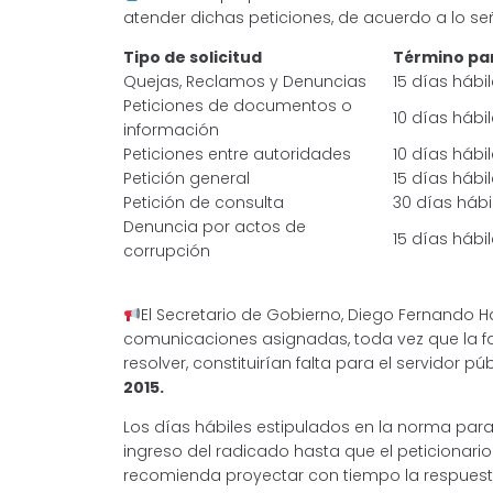
atender dichas peticiones, de acuerdo a lo señ
Tipo de solicitud
Término par
Quejas, Reclamos y Denuncias
15 días hábi
Peticiones de documentos o
10 días hábi
información
Peticiones entre autoridades
10 días hábi
Petición general
15 días hábi
Petición de consulta
30 días hábi
Denuncia por actos de
15 días hábi
corrupción
El Secretario de Gobierno, Diego Fernando Ha
comunicaciones asignadas, toda vez que la fal
resolver, constituirían falta para el servidor pú
2015.
Los días hábiles estipulados en la norma para
ingreso del radicado hasta que el peticionario 
recomienda proyectar con tiempo la respuesta 