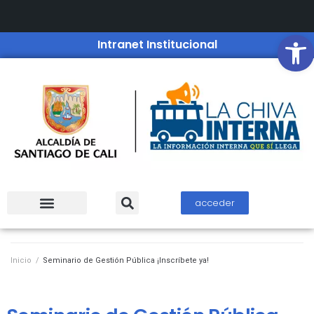
Open
Intranet Institucional
acceder
Inicio
/
Seminario de Gestión Pública ¡Inscríbete ya!