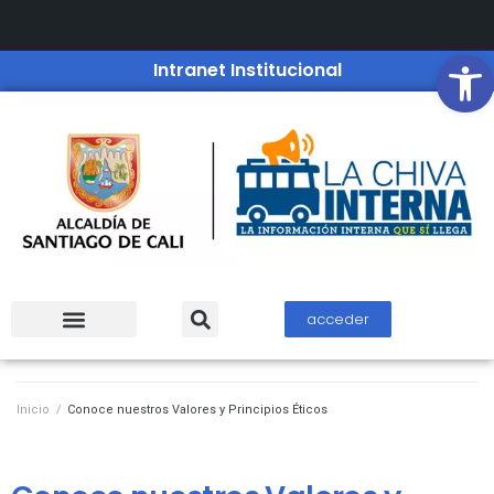
Open
Intranet Institucional
acceder
Inicio
/
Conoce nuestros Valores y Principios Éticos