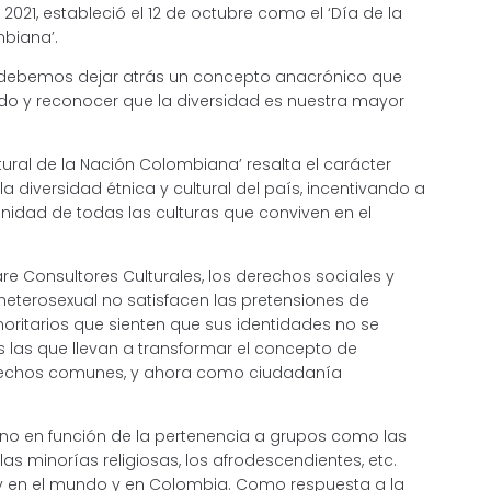
2021, estableció el 12 de octubre como el ‘Día de la
mbiana’.
debemos dejar atrás un concepto anacrónico que
do y reconocer que la diversidad es nuestra mayor
tural de la Nación Colombiana’ resalta el carácter
a diversidad étnica y cultural del país, incentivando a
gnidad de todas las culturas que conviven en el
e Consultores Culturales, los derechos sociales y
terosexual no satisfacen las pretensiones de
ritarios que sienten que sus identidades no se
las que llevan a transformar el concepto de
rechos comunes, y ahora como ciudadanía
ino en función de la pertenencia a grupos como las
las minorías religiosas, los afrodescendientes, etc.
y en el mundo y en Colombia. Como respuesta a la