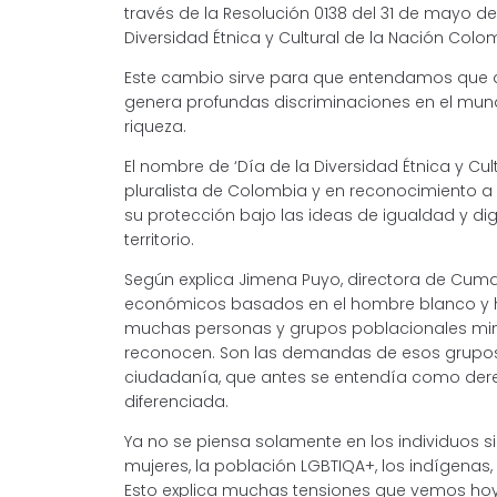
través de la Resolución 0138 del 31 de mayo de 
Diversidad Étnica y Cultural de la Nación Colo
Este cambio sirve para que entendamos que 
genera profundas discriminaciones en el mun
riqueza.
El nombre de ‘Día de la Diversidad Étnica y Cul
pluralista de Colombia y en reconocimiento a l
su protección bajo las ideas de igualdad y di
territorio.
Según explica Jimena Puyo, directora de Cumar
económicos basados en el hombre blanco y he
muchas personas y grupos poblacionales mino
reconocen. Son las demandas de esos grupos 
ciudadanía, que antes se entendía como de
diferenciada.
Ya no se piensa solamente en los individuos s
mujeres, la población LGBTIQA+, los indígenas, 
Esto explica muchas tensiones que vemos ho