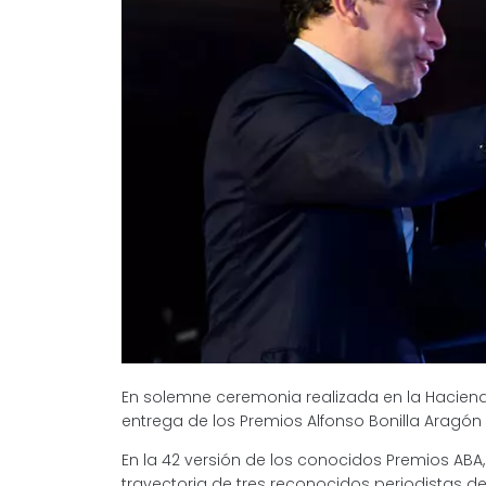
En solemne ceremonia realizada en la Hacienda
entrega de los Premios Alfonso Bonilla Aragón
En la 42 versión de los conocidos Premios ABA,
trayectoria de tres reconocidos periodistas de