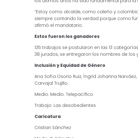
los últimos años ha sido fundamental para la r
“Estoy como alcalde, como caleño y colombian
siempre contando la verdad porque como func
afirmó el mandatario.
Estos fueron los ganadores
135 trabajos se postularon en las 13 categorí
38 jurados, se entregaron los nombres de los 
Inclusión y Equidad de Género
Ana Sofía Osorio Ruiz, Íngrid Johanna Narváe
Carvajal Trujillo.
Medio: Medio: Telepacífico
Trabajo: Las desobedientes
Caricatura
Cristian Sánchez