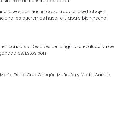
esiliencia de nuestra población”.
o, que sigan haciendo su trabajo, que trabajen
ionarios queremos hacer el trabajo bien hecho”,
as en concurso. Después de la rigurosa evaluación de
ganadores. Estos son:
z, María De La Cruz Ortegón Muñetón y María Camila