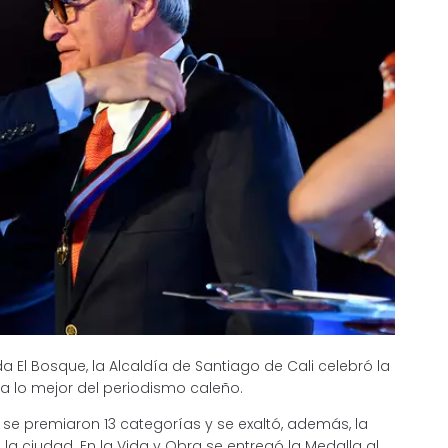
 El Bosque, la Alcaldía de Santiago de Cali celebró la
 a lo mejor del periodismo caleño.
 se premiaron 13 categorías y se exaltó, además, la
 la ciudad. En la Vida y Obra se entregó la Medalla al