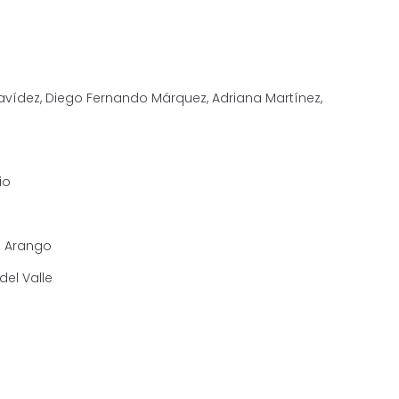
navídez, Diego Fernando Márquez, Adriana Martínez,
io
z Arango
el Valle