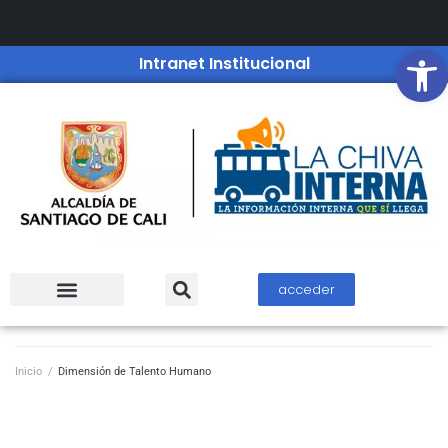
Open
Intranet Institucional
acceder
Inicio
/
Dimensión de Talento Humano