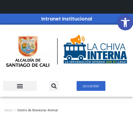
Open
Intranet Institucional
acceder
Inicio
/
Centro de Bienestar Animal