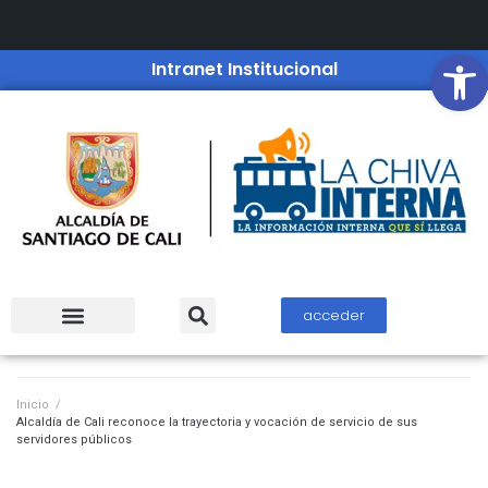
Open
Intranet Institucional
acceder
Inicio
/
Alcaldía de Cali reconoce la trayectoria y vocación de servicio de sus
servidores públicos