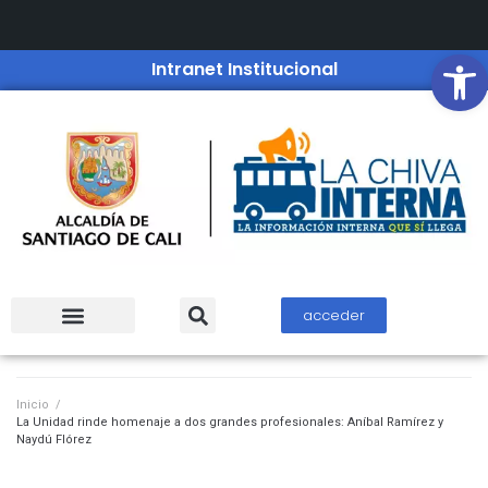
Open
Intranet Institucional
acceder
Inicio
/
La Unidad rinde homenaje a dos grandes profesionales: Aníbal Ramírez y
Naydú Flórez