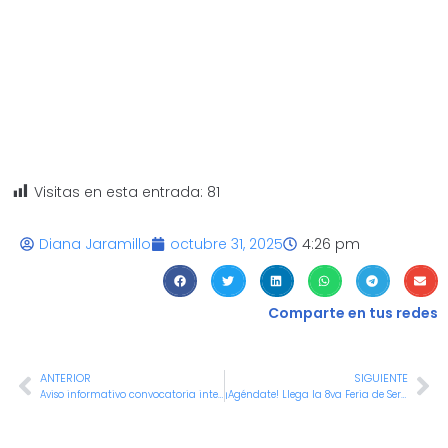
Visitas en esta entrada:
81
Diana Jaramillo
octubre 31, 2025
4:26 pm
Comparte en tus redes
ANTERIOR
SIGUIENTE
Aviso informativo convocatoria interna 40 de 2025 – Profesional Universitario 219-04
¡Agéndate! Llega la 8va Feria de Servicios y Beneficios para Servidores Públicos y Contratistas