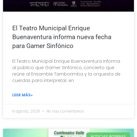
El Teatro Municipal Enrique
Buenaventura informa nueva fecha
para Gamer Sinfónico
El Teatro Municipal Enrique Buenaventura informa
al público que Gamer Sinfónico, concierto que
reúne al Ensamble Tamborimba y la orquesta de
cuerdas para interpretar, en
LEER MÁS»
6 agosto, 2026
No hay comentarios
NOTICIAS INTERNAS